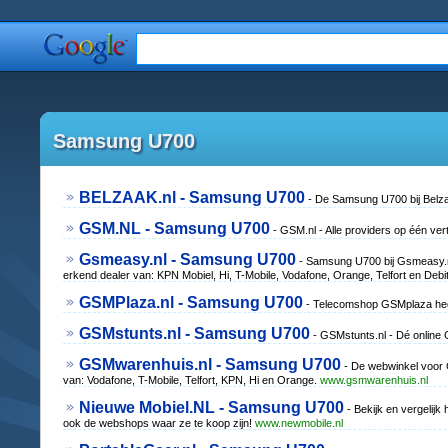
Samsung U700
BELZAAK.nl - Samsung U700
- De Samsung U700 bij Belzaak
GSM.NL - Samsung U700
- GSM.nl - Alle providers op één ve
Gsmeasy.nl - Samsung U700
- Samsung U700 bij Gsmeasy.n
erkend dealer van: KPN Mobiel, Hi, T-Mobile, Vodafone, Orange, Telfort en Debi
GSMPlaza.nl - Samsung U700
- Telecomshop GSMplaza heef
GSMstunts.nl - Samsung U700
- GSMstunts.nl - Dé online G
GSMwarenhuis.nl - Samsung U700
- De webwinkel voor 
van: Vodafone, T-Mobile, Telfort, KPN, Hi en Orange.
www.gsmwarenhuis.nl
Nieuwe Mobiel.NL - Samsung U700
- Bekijk en vergelijk 
ook de webshops waar ze te koop zijn!
www.newmobile.nl