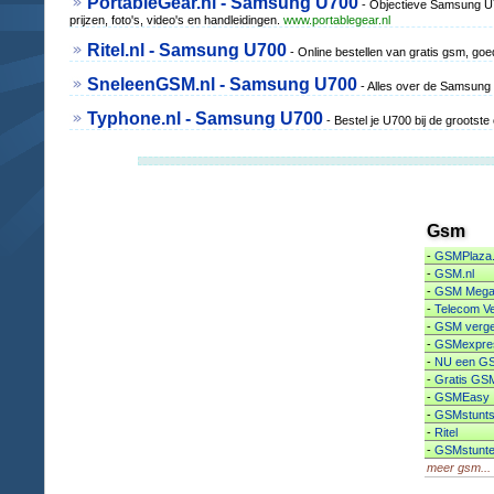
PortableGear.nl - Samsung U700
- Objectieve Samsung U7
prijzen, foto's, video's en handleidingen.
www.portablegear.nl
Ritel.nl - Samsung U700
- Online bestellen van gratis gsm, g
SneleenGSM.nl - Samsung U700
- Alles over de Samsung U
Typhone.nl - Samsung U700
- Bestel je U700 bij de grootst
Gsm
-
GSMPlaza.
-
GSM.nl
-
GSM Mega
-
Telecom Ve
-
GSM vergel
-
GSMexpres
-
NU een GS
-
Gratis GS
-
GSMEasy
-
GSMstunts
-
Ritel
-
GSMstunter
meer gsm...