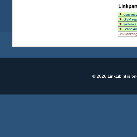
Linkpar
gsm recy
GSM rep
weblinks
Brand A
Link toevoe
© 2026
LinkLib.nl
is on